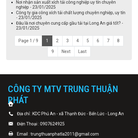
Nơi nhận sản xuất xích tải công nghiệp uy tín chuyên
nghiệp - 23/01/2025
Công ty gia công xích tải chất lượng chuyên nghiệp, uy tín
- 23/01/2025
Đâu là nơi chuyên cung cấp gầu tải tại Long An giá tốt? -
23/01/2025
Page 1 / 9
1
2
3
4
5
6
7
8
9
Next
Last
CÔNG TY MTV TRUNG THUẬN
PHÁT
Địa chỉ : KDC Phú An - xã Thạnh Đức - Bến Lức - Long An
Điện Thoại : 0907624925
Email : trungthuanphatla2011@gmail.com