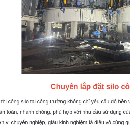
GÀU TẢI 4
GÀU TẢI 3
Giá:
Liên hệ
Giá:
Liên hệ
Chuyên lắp đặt silo c
i công silo tại công trường không chỉ yêu cầu độ bền 
 an toàn, nhanh chóng, phù hợp với nhu cầu sử dụng của
n vị chuyên nghiệp, giàu kinh nghiệm là điều vô cùng 