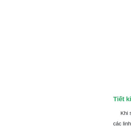
Tiết k
Khi sử 
các lin