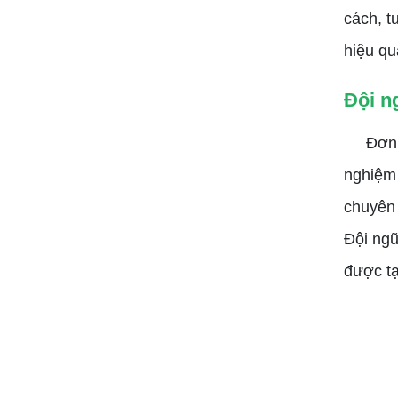
cách, t
hiệu qu
Đội n
Đơn vị 
nghiệm 
chuyên 
Đội ngũ
được tạ