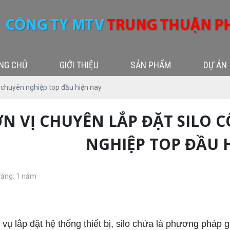
NG CHỦ
GIỚI THIỆU
SẢN PHẨM
DỰ ÁN
g chuyên nghiệp top đầu hiện nay
N VỊ CHUYÊN LẮP ĐẶT SILO
NGHIỆP TOP ĐẦU 
đăng: 1 năm
lắp đặt silo công trường
 lắp đặt hệ thống thiết bị, silo chứa là phương pháp 