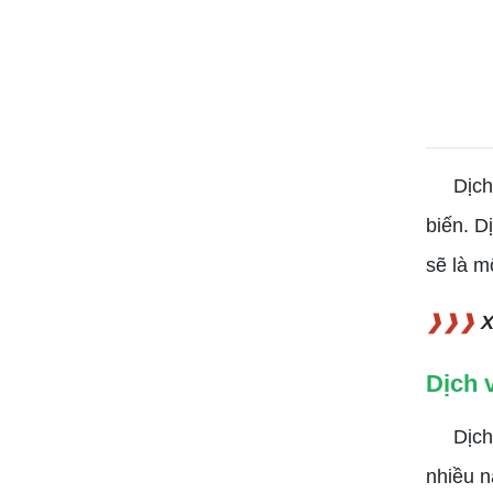
Dịch vụ
biến. D
sẽ là m
❱❱❱
X
Dịch 
Dịch vụ
nhiều n