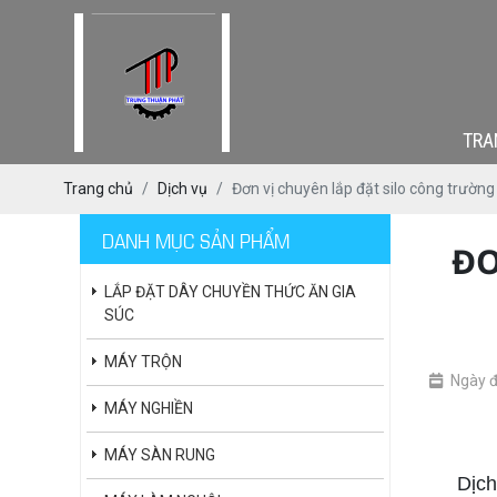
TRA
Trang chủ
Dịch vụ
Đơn vị chuyên lắp đặt silo công trườn
DANH MỤC SẢN PHẨM
ĐƠ
LẮP ĐẶT DÂY CHUYỀN THỨC ĂN GIA
SÚC
MÁY TRỘN
Ngày 
MÁY NGHIỀN
chuyên 
MÁY SÀN RUNG
Dịch vụ