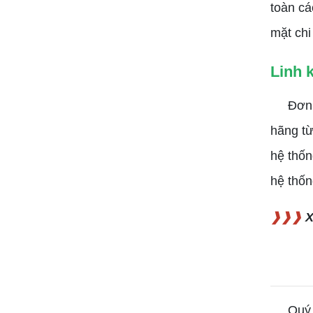
toàn cá
mặt chi
Linh 
Đơn vị 
hãng từ
hệ thốn
hệ thốn
❱❱❱
X
Quý do