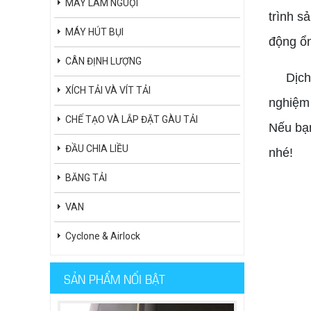
MÁY LÀM NGUỘI
trình s
MÁY HÚT BỤI
động ổn
CÂN ĐỊNH LƯỢNG
Dịch vụ
XÍCH TẢI VÀ VÍT TẢI
nghiệm 
CHẾ TẠO VÀ LẮP ĐẶT GÀU TẢI
Nếu bạn
ĐẦU CHIA LIỀU
nhé!
BĂNG TẢI
VAN
Cyclone & Airlock
SẢN PHẨM NỔI BẬT