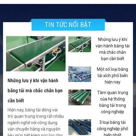
TIN TỨC NỔI BẬT
Những lưu ý khi
vận hành băng tải
mà chắc chắn
bạn cần biết
Một số loại băng
tải xích phổ biến
Những lưu ý khi vận hành
hiện nay
băng tải mà chắc chắn bạn
Tầm quan trọng
của hệ thống
cần biết
băng tải trong
Hiện nay, băng tải đóng vai
công nghiệp
trò quan trọng trong rất nhiều
3 loại băng tải
ngành nghề với công dụng
công nghiệp phổ
vận chuyển hàng và nguyên
biến nhất
liệu giúp tiết kiệm sức lức cho