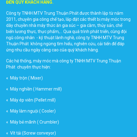
ĐẾN QUÝ KHÁCH HÀNG.
Công ty TNHH MTV Trung Thuận Phát được thành lập từ năm
2011, chuyên gia công chế tạo, lắp đặt các thiết bị máy móc trong
dây chuyền nhà máy thức ăn gia súc – gia cầm, thủy sản, chế
biến lương thực, thực phẩm,… Qua quá trình phát triển, cùng đội
ngũ công nhân - kỹ thuật lành nghề, công ty TNHH MTV Trung
Thuận Phát không ngừng tìm hiểu, nghiên cứu, cải tiến để đáp
ứng nhu cầu ngày càng cao của quý khách hàng.
Các hệ thống, máy móc mà công ty TNHH MTV Trung Thuận
Phát chuyên thực hiện:
« Máy trộn ( Mixer)
« Máy nghiền ( Hammer mill)
« Máy ép viên (Pellet mill)
« Máy làm nguội ( Cooler)
« Máy bẻ mãnh ( Crumbler)
« Vít tải (Screw conveyor)