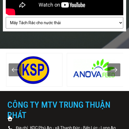
CÔNG TY MTV TRUNG THUẬN
PHÁT
Địa chỉ : KDC Phú An - xã Thạnh Đức - Bến Lức - Long An