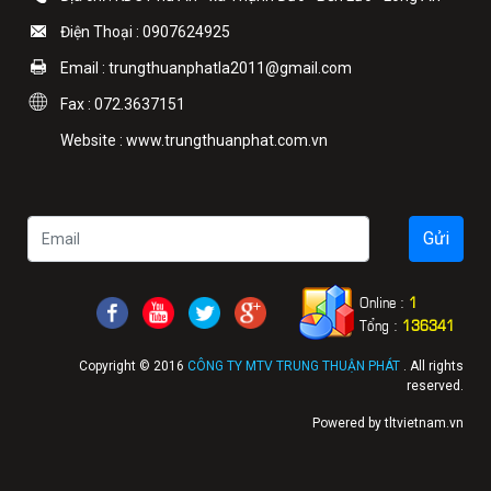
Điện Thoại : 0907624925
Email : trungthuanphatla2011@gmail.com
Fax : 072.3637151
Website : www.trungthuanphat.com.vn
Online :
1
Tổng :
136341
Copyright © 2016
CÔNG TY MTV TRUNG THUẬN PHÁT
. All rights
reserved.
Powered by tltvietnam.vn