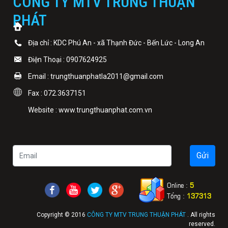
CÔNG TY MTV TRUNG THUẬN
PHÁT
Địa chỉ : KDC Phú An - xã Thạnh Đức - Bến Lức - Long An
Điện Thoại : 0907624925
Email : trungthuanphatla2011@gmail.com
Fax : 072.3637151
Website : www.trungthuanphat.com.vn
Online :
5
Tổng :
137313
Copyright © 2016
CÔNG TY MTV TRUNG THUẬN PHÁT
. All rights
reserved.